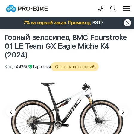
7% на первый заказ. Промокод
BST7
Горный велосипед BMC Fourstroke
01 LE Team GX Eagle Miche K4
(2024)
Гарантия
Код
:
44260
Остался последний