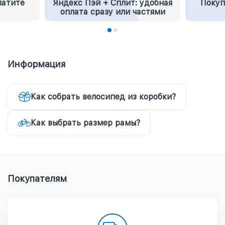
латите
Яндекс Пэй + Сплит: удобная
Покуп
оплата сразу или частями
Информация
Как собрать велосипед из коробки?
Как выбрать размер рамы?
Покупателям