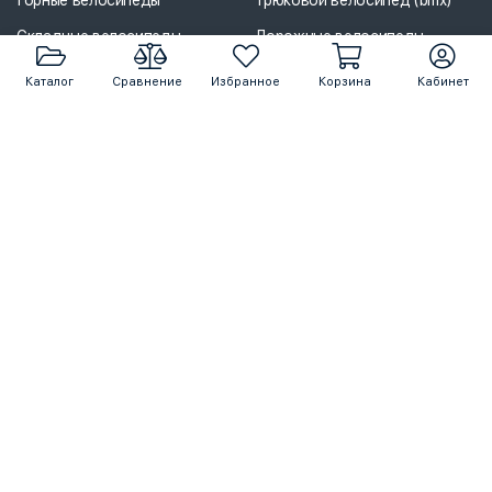
Горные велосипеды
Трюковой велосипед (bmx)
Складные велосипеды
Дорожные велосипеды
Шоссейные велосипеды
Электровелосипеды
Каталог
Сравнение
Избранное
Корзина
Кабинет
Гравийные велосипеды
Детские велосипеды
Велосипеды Stels
Женские велосипеды
Велосипеды Forward
Подростковые велосипеды
Велосипед Giant
Велосипед для взрослых
Велосипеды Format
Велосипеды 29 дюймов
Велосипеды 18 дюймов
Велосипеды 16 дюймов
© 2006 - 2026 Pro-Bike.ru. Все права защищены. Логотипы и
торговые марки принадлежат их законным владельцам.