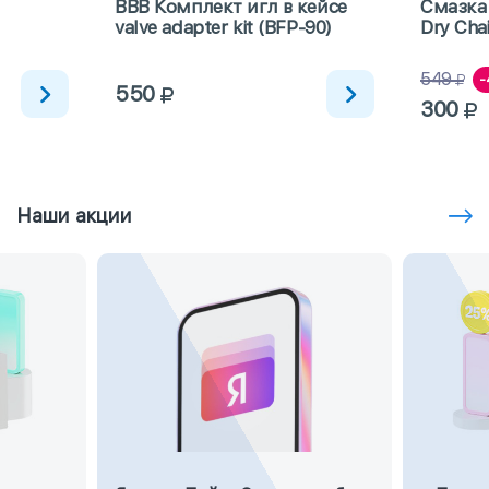
BBB Комплект игл в кейсе
Смазка
valve adapter kit (BFP-90)
Dry Cha
погоды
549
-
550
300
Наши акции