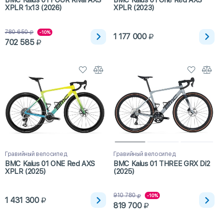
BMC Kaius 01 FOUR Rival AXS
BMC Kaius 01 One Red AXS
XPLR 1x13 (2026)
XPLR (2023)
780 650
-10%
1 177 000
702 585
Гравийный велосипед
Гравийный велосипед
BMC Kaius 01 ONE Red AXS
BMC Kaius 01 THREE GRX Di2
XPLR (2025)
(2025)
910 780
-10%
1 431 300
819 700