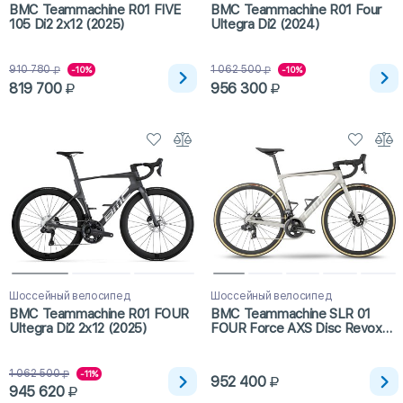
BMC Teammachine R01 FIVE
BMC Teammachine R01 Four
105 Di2 2x12 (2025)
Ultegra Di2 (2024)
910 780
1 062 500
-10%
-10%
819 700
956 300
Шоссейный велосипед
Шоссейный велосипед
BMC Teammachine R01 FOUR
BMC Teammachine SLR 01
Ultegra Di2 2x12 (2025)
FOUR Force AXS Disc Revox
(2023)
1 062 500
-11%
952 400
945 620