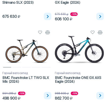
Shimano SLX (2023)
GX Eagle (2024)
675 630
-10%
675 630
608 100
Горный велосипед
Горный велосипед
BMC Fourstroke LT TWO SLX
BMC Fourstroke ONE GX AXS
Mix (2024)
Eagle (2024)
554 285
958 600
-10%
-10%
498 900
862 700