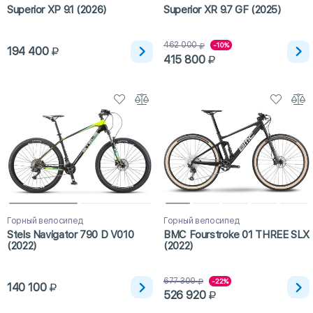
Superior XP 9.1 (2026)
Superior XR 9.7 GF (2025)
462 000
-10%
194 400
415 800
Горный велосипед
Горный велосипед
Stels Navigator 790 D V010
BMC Fourstroke 01 THREE SLX
(2022)
(2022)
677 300
-22%
140 100
526 920