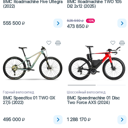
BMC Roadmachine Five Ultegra
BMC Roadmachine TWO 105
(2022)
Di2 2x12 (2025)
526 550
-10%
555 500
473 850
Горный велосипед
Шоссейный велосипед
BMC Speedfox 01 TWO GX
BMC Speedmachine 01 Disc
27,5 (2022)
Two Force AXS (2024)
495 000
1 288 170