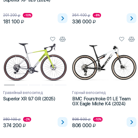
201 200
364 400
-10%
-8%
181 100
336 000
Гравийный велосипед
Горный велосипед
Superior XR 9.7 GR (2025)
BMC Fourstroke 01 LE Team
GX Eagle Miche K4 (2024)
380 100
896 500
-2%
-10%
374 200
806 000