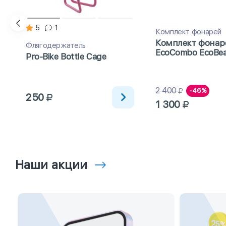
5
1
Комплект фонарей
Комплект фонар
Флягодержатель
EcoCombo EcoBe
Pro-Bike Bottle Сage
76
2 400
-46%
250
1 300
Наши акции