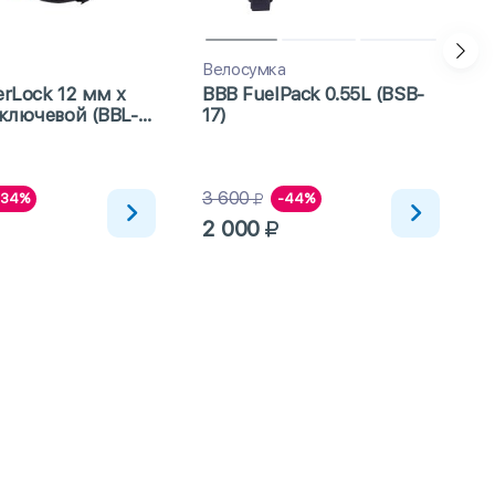
Велосумка
rLock 12 мм x
BBB FuelPack 0.55L (BSB-
ключевой (BBL-
17)
3 600
-34%
-44%
2 000