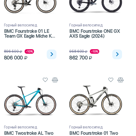
Горный велосипед
Горный велосипед
BMC Fourstroke 01 LE
BMC Fourstroke ONE GX
Team GX Eagle Miche K4
AXS Eagle (2024)
(2024)
896 500
958 600
-10%
-10%
806 000
862 700
Горный велосипед
Горный велосипед
BMC Twostroke AL Two
BMC Fourstroke 01 Two