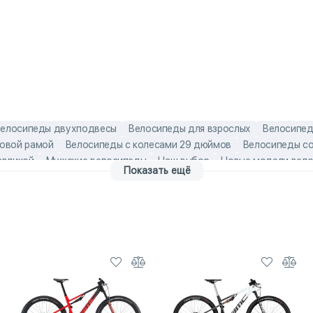
елосипеды двухподвесы
Велосипеды для взрослых
Велосипед
новой рамой
Велосипеды с колесами 29 дюймов
Велосипеды со
авликой
Мужские велосипеды
Наш выбор
Новые модели вел
Показать ещё
продаж
Швейцарские велосипеды
Эконом-модели
Велосипед
подвесы
Горные велосипеды для взрослых
Горные велосипеды 
еды со скидкой
Горные мужские велосипеды
Карбоновые горн
Мужские велосипеды со скидкой
мужские взрослые велосипе
стные велосипеды
Распродажа велосипедов двухподвесов
Ра
елосипедов
Швейцарские велосипеды двухподвесы
Швейцарск