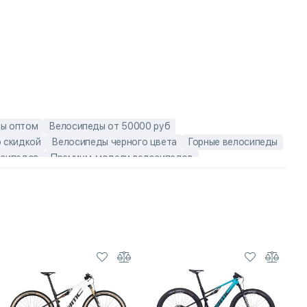
ы оптом
Велосипеды от 50000 руб
 скидкой
Велосипеды черного цвета
Горные велосипеды
осипедов
Премиум-модели велосипедов
ы BMC Fourstroke
Велосипеды двухподвесы со скидкой
с дисковыми тормозами
ые велосипеды
Карбоновые мужские велосипеды
ды
Мужские горные велосипеды
спродажа горных велосипедов
ие горные велосипеды
Швейцарские детские велосипеды