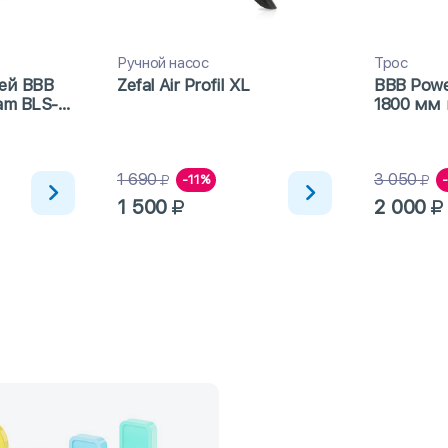
Ручной насос
Трос
ей BBB
Zefal Air Profil XL
BBB Powe
am BLS-
1800 мм 
41)
1 690
3 050
-11%
1 500
2 000