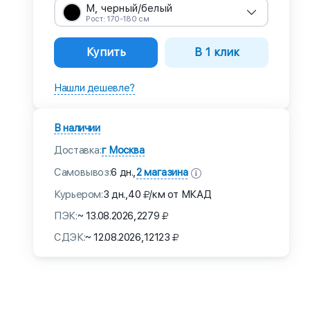
M, черный/белый
Рост: 170-180 см
Купить
В 1 клик
Нашли дешевле?
В наличии
Доставка:
г Москва
Самовывоз:
2 магазина
6 дн.,
Курьером:
3 дн.,
40
/км от МКАД
ПЭК:
~ 13.08.2026,
2279
СДЭК:
~ 12.08.2026,
12123