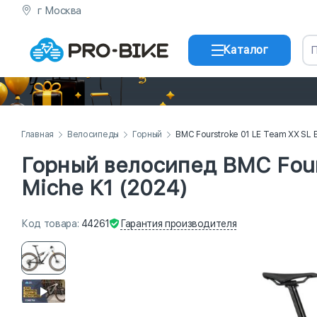
г Москва
Каталог
Главная
Велосипеды
Горный
BMC Fourstroke 01 LE Team XX SL E
Горный велосипед BMC Fours
Miche K1 (2024)
Гарантия
производителя
Код
товара
:
44261