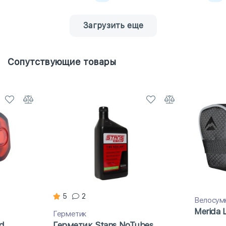
Загрузить еще
Сопутствующие товары
5
2
Велосум
Merida L
Герметик
d
Герметик Stans NoTubes