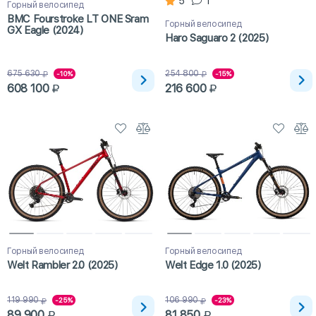
5
1
Горный велосипед
BMC Fourstroke LT ONE Sram
Горный велосипед
GX Eagle (2024)
Haro Saguaro 2 (2025)
675 630
254 800
-10%
-15%
608 100
216 600
Горный велосипед
Горный велосипед
Welt Rambler 2.0 (2025)
Welt Edge 1.0 (2025)
119 990
106 990
-25%
-23%
89 900
81 850