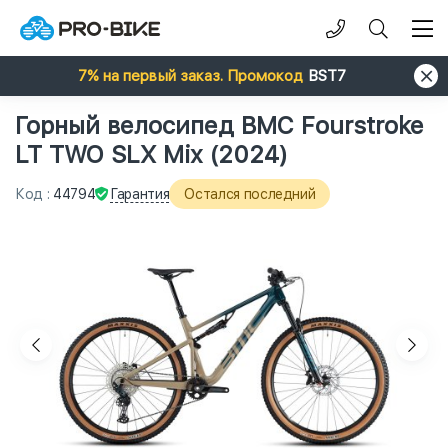
7% на первый заказ. Промокод
BST7
Горный велосипед BMC Fourstroke
LT TWO SLX Mix (2024)
Гарантия
Код
:
44794
Остался последний