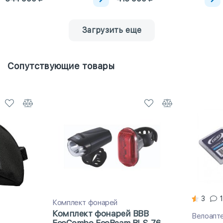
Загрузить еще
Сопутствующие товары
3
1
Комплект фонарей
Комплект фонарей BBB
Велоапт
EcoCombo EcoBeam BLS-76