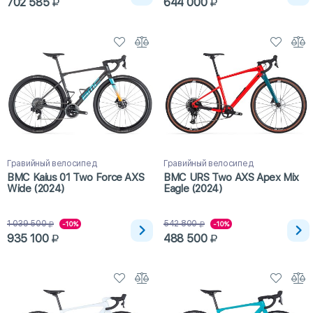
702 585
644 000
Гравийный велосипед
Гравийный велосипед
BMC Kaius 01 Two Force AXS
BMC URS Two AXS Apex Mix
Wide (2024)
Eagle (2024)
1 039 500
542 800
-10%
-10%
935 100
488 500