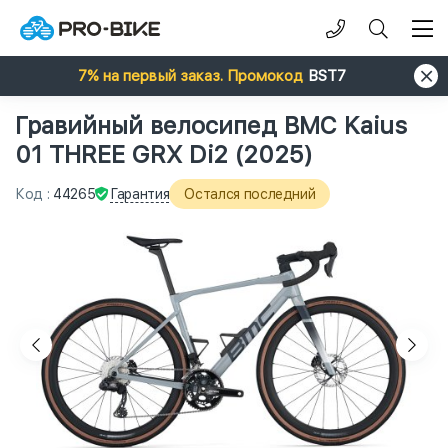
7% на первый заказ. Промокод
BST7
Гравийный велосипед BMC Kaius
01 THREE GRX Di2 (2025)
Гарантия
Код
:
44265
Остался последний