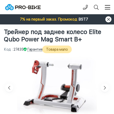
7% на первый заказ. Промокод
BST7
Трейнер под заднее колесо Elite
Qubo Power Mag Smart B+
Гарантия
Код
:
27435
Товара мало