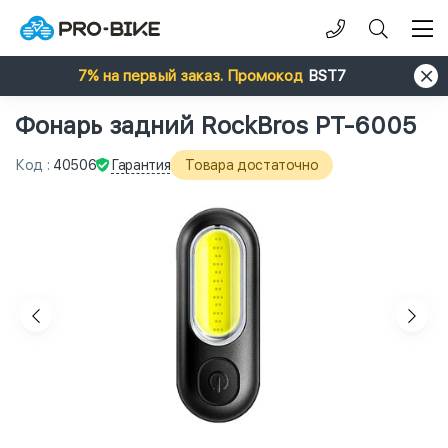
7% на первый заказ. Промокод
BST7
Фонарь задний RockBros PT-6005
Гарантия
Код
:
40506
Товара достаточно