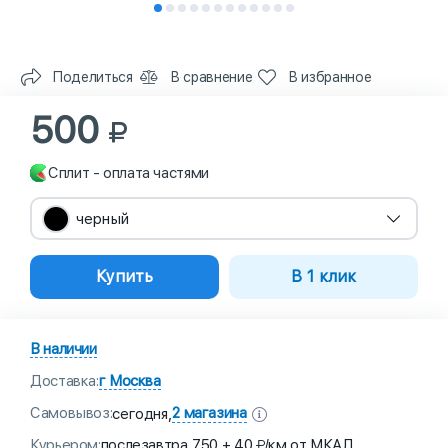
Поделиться
В сравнение
В избранное
500
Сплит - оплата частями
черный
Купить
В 1 клик
В наличии
Доставка:
г Москва
Самовывоз:
2 магазина
сегодня,
Курьером:
послезавтра,
750 + 40
/км от МКАД