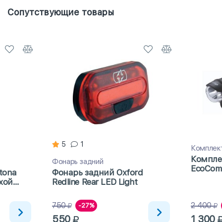
Сопутствующие товары
5
1
Комплек
Компле
Фонарь задний
EcoCom
tona
Фонарь задний Oxford
ухой
Redline Rear LED Light
100мл
750
2 400
-27%
550
1 300