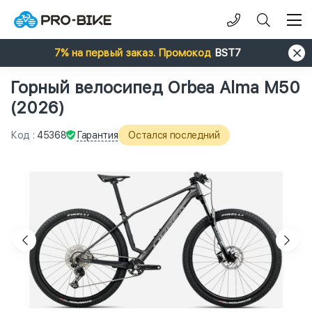
7% на первый заказ. Промокод
BST7
Горный велосипед Orbea Alma M50
(2026)
Гарантия
Код
:
45368
Остался последний