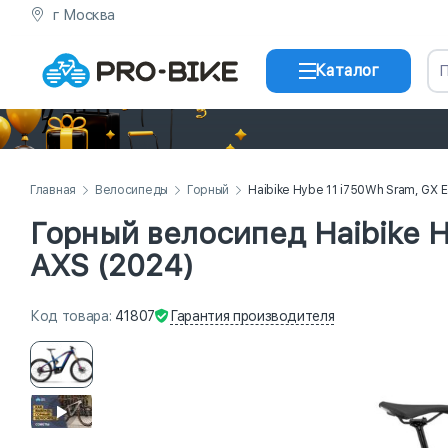
г Москва
Каталог
Главная
Велосипеды
Горный
Haibike Hybe 11 i750Wh Sram, GX E
Горный велосипед Haibike H
AXS (2024)
Гарантия
производителя
Код
товара
:
41807