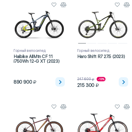
Горный велосипед
Горный велосипед
Haibike AllMtn CF 11
Haro Shift R7 27.5 (2023)
i750Wh 12-G XT (2023)
247 600
-13%
890 900
215 300