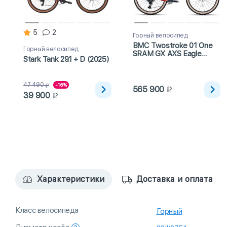
5
2
Горный велосипед
BMC Twostroke 01 One
Горный велосипед
SRAM GX AXS Eagle
Stark Tank 29.1 + D (2025)
(2023)
47 490
-16%
565 900
39 900
Характеристики
Доставка и оплата
Класс велосипеда
Горный