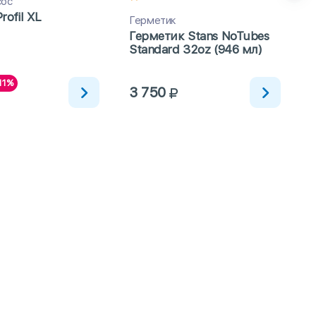
сос
Profil XL
Герметик
Герметик Stans NoTubes
Standard 32oz (946 мл)
11%
3 750