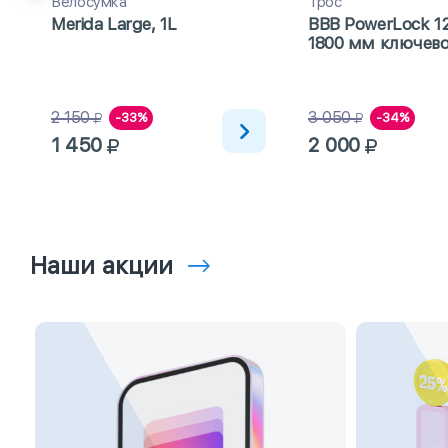
Велосумка
Трос
Merida Large, 1L
BBB PowerLock 1
1800 мм ключево
41)
2 150
3 050
-33%
-34%
1 450
2 000
Наши акции