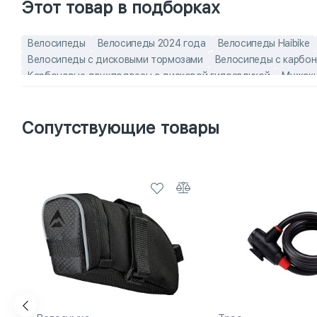
Этот товар в подборках
Велосипеды
Велосипеды 2024 года
Велосипеды Haibike
Велосипеды с дисковыми тормозами
Велосипеды с карбо
Карбоновые двухподвесы с дисковой гидравликой
Мужски
Скоростные велосипеды
Хит продаж
Эконом-модели
Э
Горные велосипеды для взрослых
Горные велосипеды с ди
Сопутствующие товары
лёгкие взрослые велосипеды
лучшие взрослые велосипеды
Мужские скоростные велосипеды
Немецкие горные велос
Электровелосипеды Haibike
Электровелосипеды от 120 кг