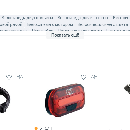
Велосипеды двухподвесы
Велосипеды для взрослых
Велосип
новой рамой
Велосипеды с мотором
Велосипеды синего цвета
е велосипеды
Наш выбор
Немецкие велосипеды
Новые моде
Показать ещё
лектровелосипеды
Горные велосипеды 12 скоростей
Горные ве
сковыми тормозами
Горные мужские велосипеды
Карбоновые г
мужские взрослые велосипеды
Мужские горные велосипеды
ипеды
Немецкие детские велосипеды
Немецкие мужские велос
5
1