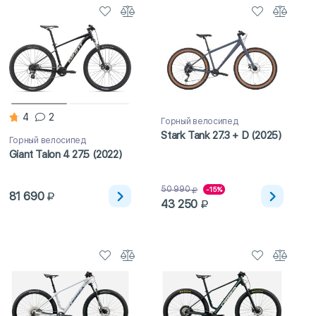
4
2
Горный велосипед
Stark Tank 27.3 + D (2025)
Горный велосипед
Giant Talon 4 27.5 (2022)
50 990
-15%
81 690
43 250