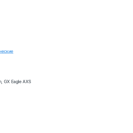
ческие
m, GX Eagle AXS