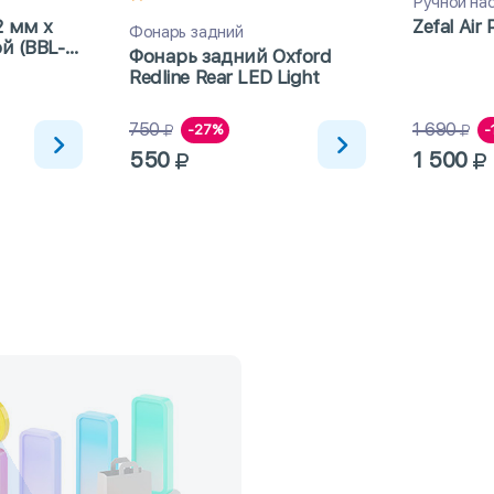
Ручной на
2 мм x
Zefal Air 
Фонарь задний
й (BBL-
Фонарь задний Oxford
Redline Rear LED Light
750
1 690
-27%
-
550
1 500