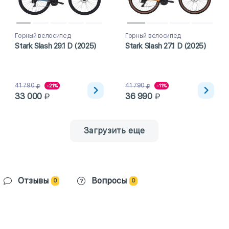
Горный велосипед
Горный велосипед
Stark Slash 29.1 D (2025)
Stark Slash 27.1 D (2025)
41 790
41 790
-21%
-11%
33 000
36 990
Загрузить еще
Отзывы
Вопросы
0
0