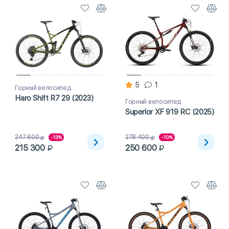
5
1
Горный велосипед
Haro Shift R7 29 (2023)
Горный велосипед
Superior XF 919 RC (2025)
247 600
278 400
-13%
-10%
215 300
250 600