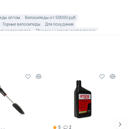
еды оптом
Велосипеды от 50000 руб
Горные велосипеды
Для похудения
ли велосипедов
Премиум-модели велосипедов
лосипеды Haibike
Горные велосипеды двухподвесы
орные велосипеды
Карбоновые мужские велосипеды
Мужские горные велосипеды двухподвесы
ипеды
Скоростные велосипеды Haibike
5
2