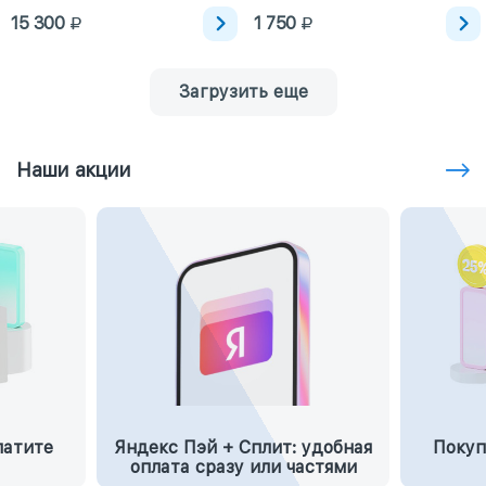
15 300
1 750
Загрузить еще
Наши акции
латите
Яндекс Пэй + Сплит: удобная
Покуп
оплата сразу или частями