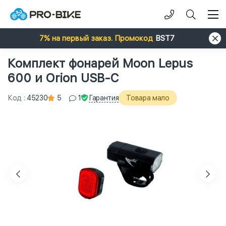
7% на первый заказ. Промокод
BST7
Комплект фонарей Moon Lepus
600 и Orion USB-C
Гарантия
Код
:
45230
5
1
Товара мало