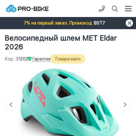
7% на первый заказ. Промокод
BST7
Велосипедный шлем MET Eldar
2026
Гарантия
Код
:
31202
Товара мало