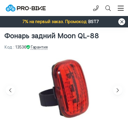
7% на первый заказ. Промокод
BST7
Фонарь задний Moon QL-88
Гарантия
Код
:
13536