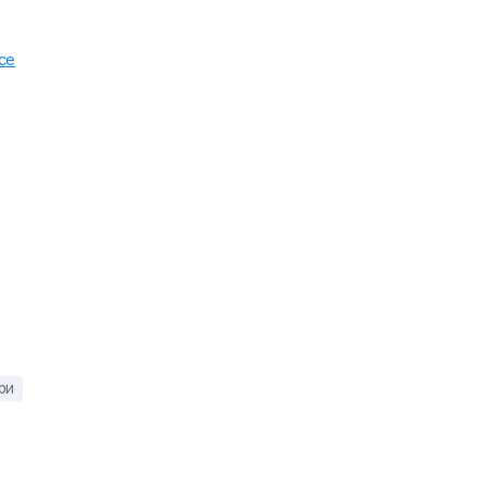
се
ри