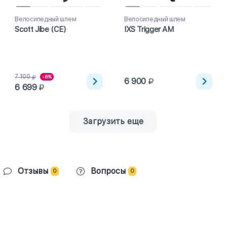
Велосипедный шлем
Велосипедный шлем
Scott Jibe (CE)
IXS Trigger AM
7 100
-6%
6 900
6 699
Загрузить еще
Отзывы
Вопросы
0
0