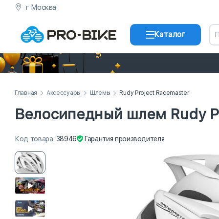
г Москва
Каталог
Главная
Аксессуары
Шлемы
Rudy Project Racemaster
Велосипедный шлем Rudy Pr
Гарантия
производителя
Код
товара
:
38946