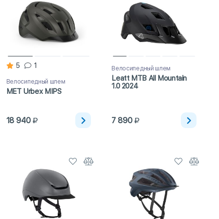
5
1
Велосипедный шлем
Leatt MTB All Mountain
Велосипедный шлем
1.0 2024
MET Urbex MIPS
18 940
7 890