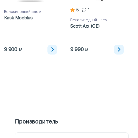
5
1
Велосипедный шлем
Kask Moebius
Велосипедный шлем
Scott Arx (CE)
9 900
9 990
Производитель