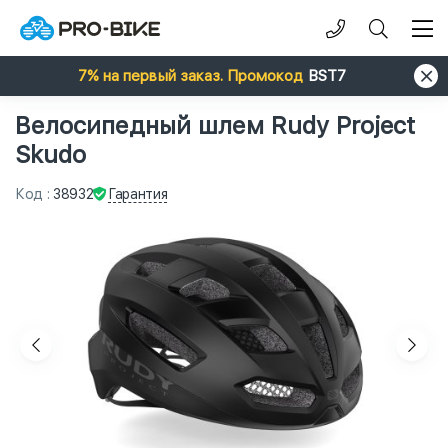
7% на первый заказ. Промокод
BST7
Велосипедный шлем Rudy Project
Skudo
Гарантия
Код
:
38932