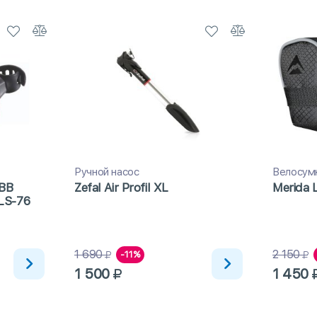
Ручной насос
Велосум
BB
Zefal Air Profil XL
Merida L
LS-76
1 690
2 150
-11%
1 500
1 450