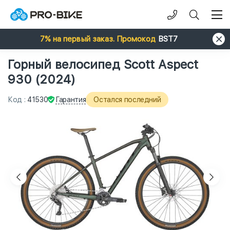
7% на первый заказ. Промокод
BST7
Горный велосипед Scott Aspect
930 (2024)
Гарантия
Код
:
41530
Остался последний