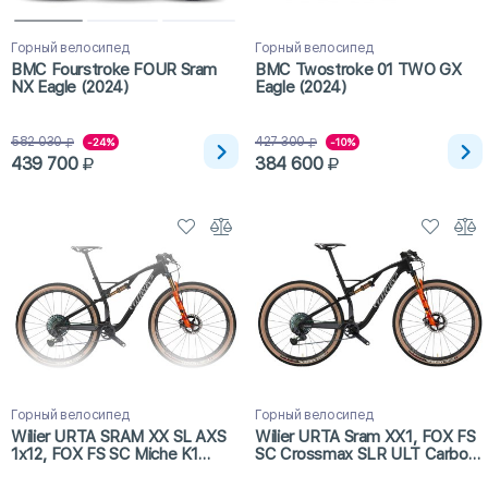
Горный велосипед
Горный велосипед
BMC Fourstroke FOUR Sram
BMC Twostroke 01 TWO GX
NX Eagle (2024)
Eagle (2024)
582 030
427 300
-24%
-10%
439 700
384 600
Горный велосипед
Горный велосипед
Wilier URTA SRAM XX SL AXS
Wilier URTA Sram XX1, FOX FS
1x12, FOX FS SC Miche K1
SC Crossmax SLR ULT Carbon
(2024)
(2023)