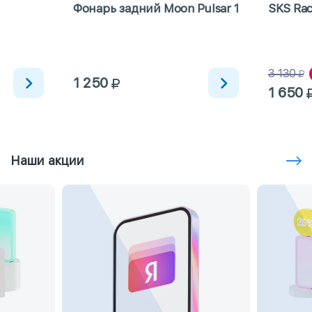
Фонарь задний Moon Pulsar 1
SKS Rac
3 130
1 250
1 650
Наши акции