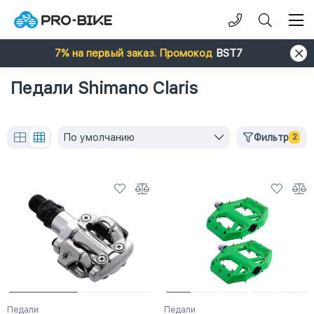
7% на первый заказ. Промокод
BST7
Педали Shimano Claris
По умолчанию
Фильтр
2
Педали
Педали