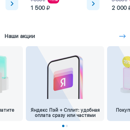
1 500
2 000
Наши акции
латите
Яндекс Пэй + Сплит: удобная
Покуп
оплата сразу или частями