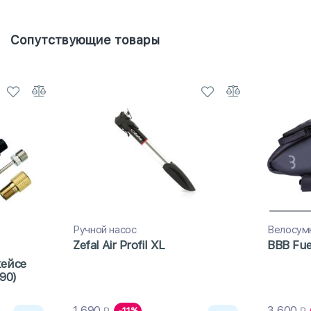
Сопутствующие товары
Ручной насос
Велосум
Zefal Air Profil XL
BBB Fue
кейсе
-90)
1 690
3 600
-11%