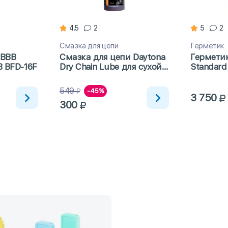
4.5
2
5
2
Смазка для цепи
Герметик
 BBB
Смазка для цепи Daytona
Герметик
B BFD-16F
Dry Chain Lube для сухой
Standard
погоды с тефлоном 100мл
549
-45%
3 750
300