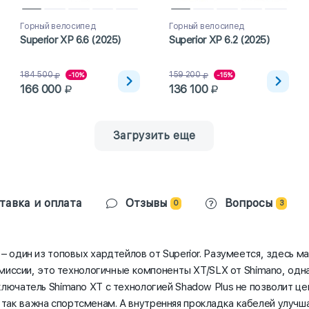
Горный велосипед
Горный велосипед
Superior XP 6.6 (2025)
Superior XP 6.2 (2025)
184 500
159 200
-10%
-15%
166 000
136 100
Загрузить еще
тавка и оплата
Отзывы
Вопросы
0
3
– один из топовых хардтейлов от Superior. Разумеется, здесь 
нсмиссии, это технологичные компоненты XT/SLX от Shimano, одн
лючатель Shimano XT с технологией Shadow Plus не позволит це
ак важна спортсменам. А внутренняя прокладка кабелей улучша