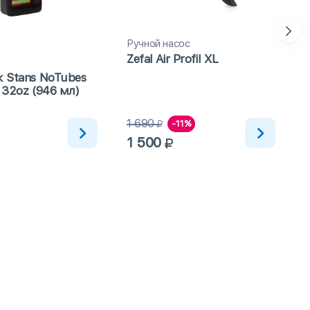
Ручной насос
Zefal Air Profil XL
Ф
 Stans NoTubes
 32oz (946 мл)
R
1 690
-11%
1 500