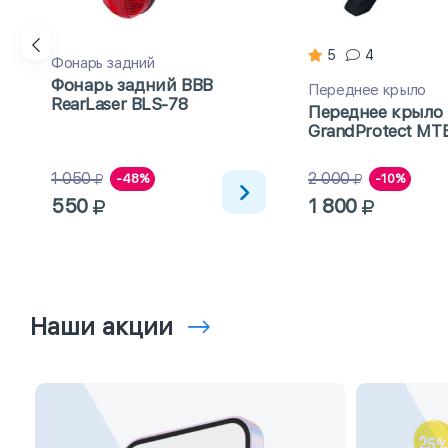
5
4
Фонарь задний
Фонарь задний BBB
Переднее крыло
RearLaser BLS-78
Переднее крыло
GrandProtect MT
1 050
2 000
-48%
-10%
550
1 800
Наши акции