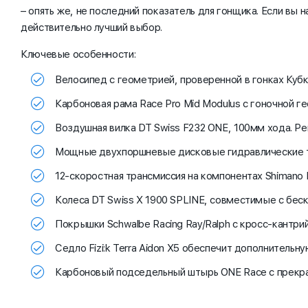
– опять же, не последний показатель для гонщика. Если вы 
действительно лучший выбор.
Ключевые особенности:
Велосипед с геометрией, проверенной в гонках Кубк
Карбоновая рама Race Pro Mid Modulus с гоночной г
Воздушная вилка DT Swiss F232 ONE, 100мм хода. Р
Мощные двухпоршневые дисковые гидравлические 
12-скоростная трансмиссия на компонентах Shimano
Колеса DT Swiss X 1900 SPLINE, совместимые с бе
Покрышки Schwalbe Racing Ray/Ralph с кросс-кантр
Седло Fizi:k Terra Aidon X5 обеспечит дополнитель
Карбоновый подседельный штырь ONE Race с прекр