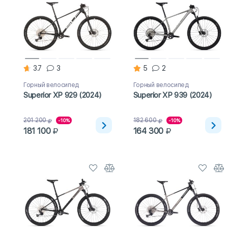
3.7
3
5
2
Горный велосипед
Горный велосипед
Superior XP 929 (2024)
Superior XP 939 (2024)
201 200
182 600
-10%
-10%
181 100
164 300