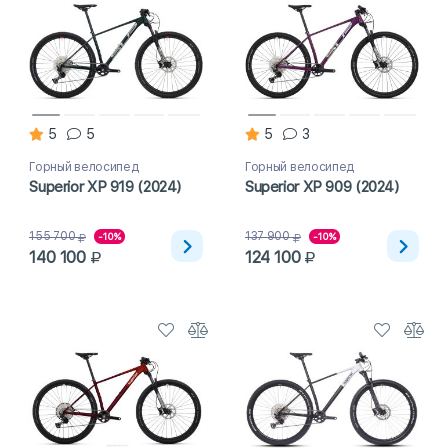
5
5
5
3
Горный велосипед
Горный велосипед
Superior XP 919 (2024)
Superior XP 909 (2024)
155 700
137 900
-10%
-10%
140 100
124 100