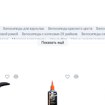
Велосипеды для взрослых
Велосипеды красного цвета
Вело
новой рамой
Велосипеды с колесами 29 дюймов
Велосипеды се
дения
Мужские велосипеды
Наш выбор
Новые модели велос
Показать ещё
продаж
Чешские велосипеды
Эконом-модели
Велосипеды Sup
лых
Горные велосипеды с дисковыми тормозами
Горные велоси
йлы
Горные мужские велосипеды
Карбоновые горные велосипе
Мужские велосипеды со скидкой
мужские взрослые велосипе
осипедов
Распродажа детских велосипедов
Распродажа мужс
осипеды Author