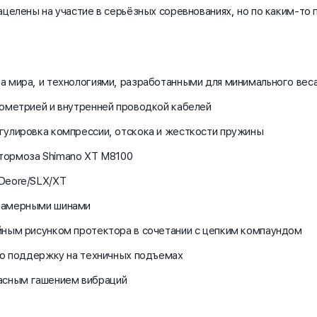
нацелены на участие в серьёзных соревнованиях, но по каким-то 
а мира, и технологиями, разработанными для минимального веса
еометрией и внутренней проводкой кабелей
егулировка компрессии, отскока и жесткости пружины
тормоза Shimano XT M8100
 Deore/SLX/XT
скамерными шинами
ийным рисунком протектора в сочетании с цепким компаундом
ную поддержку на техничных подъемах
асным гашением вибраций