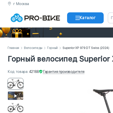
г Москва
Каталог
Главная
Велосипеды
Горный
Superior XP 979 DT Swiss (2024)
Горный велосипед Superior 
Гарантия
производителя
Код
товара
:
42188