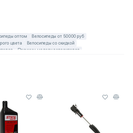
сипеды оптом
Велосипеды от 50000 руб
рого цвета
Велосипеды со скидкой
ипедов
Премиум-модели велосипедов
erior XP
Горные велосипеды 12 скоростей
педы с колесами 29 дюймов
ды
Карбоновые мужские велосипеды
ды
Мужские горные велосипеды
ких велосипедов
Чешские горные велосипеды Author