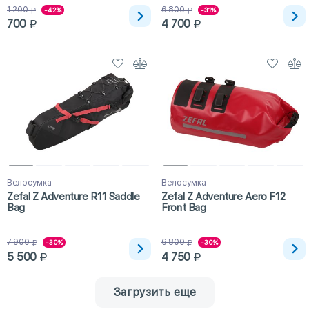
1 200
6 800
-42%
-31%
700
4 700
Велосумка
Велосумка
Zefal Z Adventure R11 Saddle
Zefal Z Adventure Aero F12
Bag
Front Bag
7 900
6 800
-30%
-30%
5 500
4 750
Загрузить еще