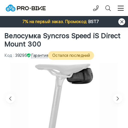
7% на первый заказ. Промокод
BST7
Велосумка Syncros Speed iS Direct
Mount 300
Гарантия
Код
:
39295
Остался последний