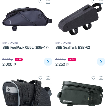
Велосумка
Велосумка
BBB FuelPack 0.55L (BSB-17)
BBB SealTank BSB-62
3 600
4 400
-44%
-49%
2 000
2 250