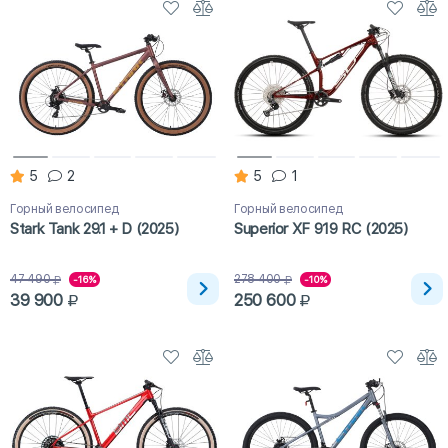
5
2
5
1
Горный велосипед
Горный велосипед
Stark Tank 29.1 + D (2025)
Superior XF 919 RC (2025)
47 490
278 400
-16%
-10%
39 900
250 600