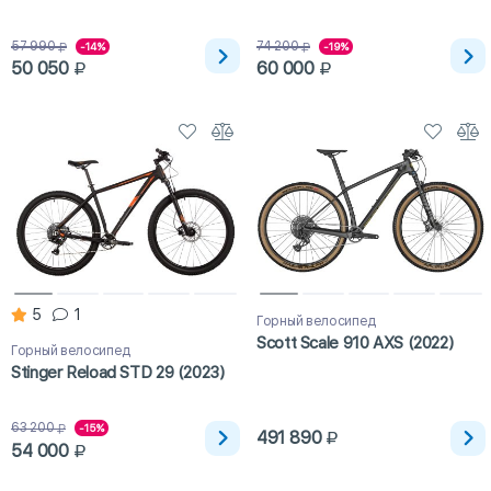
57 990
74 200
-14%
-19%
50 050
60 000
5
1
Горный велосипед
Scott Scale 910 AXS (2022)
Горный велосипед
Stinger Reload STD 29 (2023)
63 200
-15%
491 890
54 000