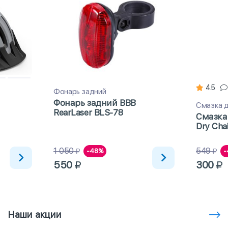
4.5
Фонарь задний
Фонарь задний BBB
Смазка д
RearLaser BLS-78
Смазка
Dry Cha
погоды
1 050
549
-48%
-
550
300
Наши акции