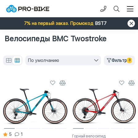
7% на первый заказ. Промокод
BST7
Велосипеды BMC Twostroke
По умолчанию
Фильтр
3
5
1
Горный велосипед