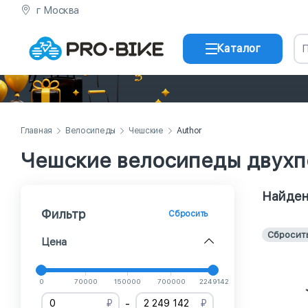
г Москва
Каталог
Главная
Велосипеды
Чешские
Author
Чешские велосипеды двухп
Найден
Фильтр
Сбросить
Сбросит
Цена
0
70000
150000
700000
2249142
-
₽
₽