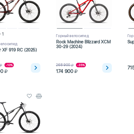
1
Горный велосипед
Гор
Rock Machine Blizzard XCM
Sup
велосипед
30-29 (2024)
r XF 919 RC (2025)
268 900
-10%
-35%
71
00
174 900