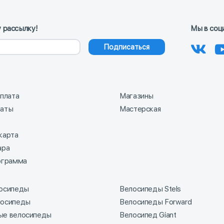
 рассылку!
Мы в соц
Подписаться
оплата
Магазины
латы
Мастерская
карта
ара
ограмма
лосипеды
Велосипеды Stels
лосипеды
Велосипеды Forward
ые велосипеды
Велосипед Giant