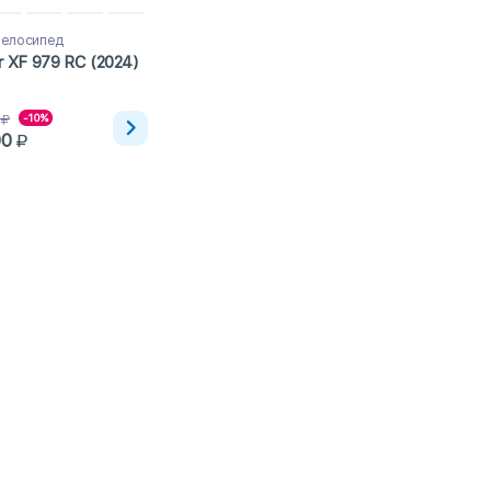
велосипед
r XF 979 RC (2024)
-10%
00