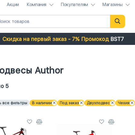
Акции
Компания
Покупателям
Магазины
Скидка на первый заказ - 7% Промокод
BST7
одвесы Author
о 5
ь все фильтры
В наличии
Под заказ
Двухподвес
Чехия