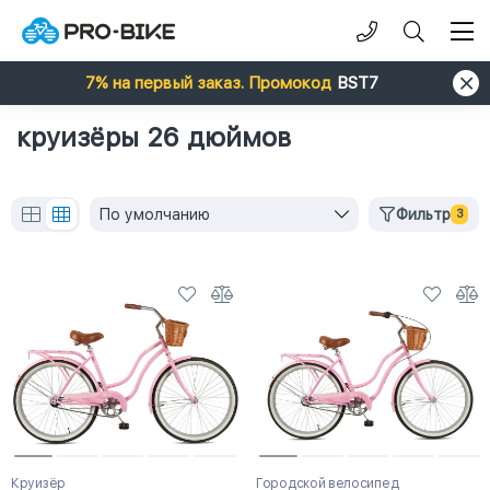
7% на первый заказ. Промокод
BST7
круизёры 26 дюймов
По умолчанию
Фильтр
3
Круизёр
Городской велосипед