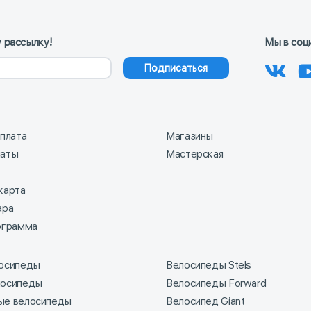
 рассылку!
Мы в соц
Подписаться
оплата
Магазины
латы
Мастерская
карта
ара
ограмма
лосипеды
Велосипеды Stels
лосипеды
Велосипеды Forward
ые велосипеды
Велосипед Giant