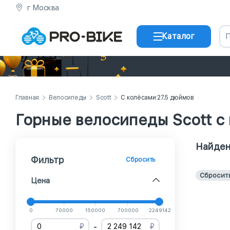
г Москва
Каталог
Главная
Велосипеды
Scott
С колёсами 27.5 дюймов
Горные велосипеды Scott с
Найден
Фильтр
Сбросить
Сбросит
Цена
0
70000
150000
700000
2249142
-
₽
₽