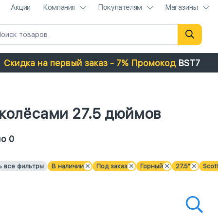
Акции
Компания
Покупателям
Магазины
Скидка на первый заказ - 7% Промокод
BST7
 колёсами 27.5 дюймов
о 0
ь все фильтры
В наличии
Под заказ
Горный
27.5"
Scot