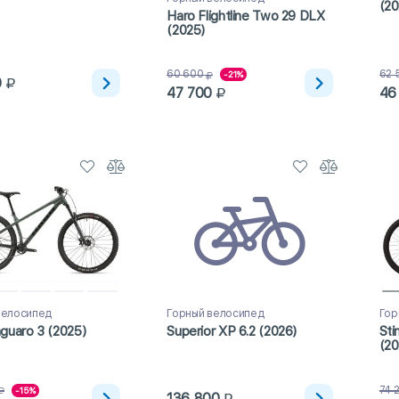
(20
Haro Flightline Two 29 DLX
(2025)
60 600
62 
-21%
0
47 700
46
велосипед
Горный велосипед
Гор
guaro 3 (2025)
Superior XP 6.2 (2026)
Sti
(20
74 
-15%
136 800