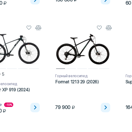
0
60
5
Горный велосипед
Гор
Format 1213 29 (2026)
Sup
велосипед
r XP 919 (2024)
-10%
79 900
16
0