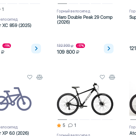
1
Горный велосипед
Гор
Haro Double Peak 29 Comp
Sup
велосипед
(2026)
r XC 859 (2025)
132 300
-11%
-17%
12
109 800
5
1
велосипед
Гор
r XP 6.0 (2026)
Ato
Горный велосипед