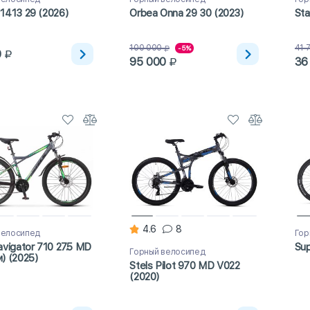
1413 29 (2026)
Orbea Onna 29 30 (2023)
Sta
100 000
41 
-5%
0
95 000
36
4.6
8
велосипед
Гор
avigator 710 27.5 MD
Sup
Горный велосипед
) (2025)
Stels Pilot 970 MD V022
(2020)