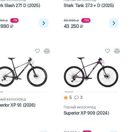
rk Slash 27.1 D (2025)
Stark Tank 27.3 + D (2025)
790
50 990
-11%
-15%
 990
43 250
5
3
ный велосипед
erior XP 9.1 (2026)
Горный велосипед
Superior XP 909 (2024)