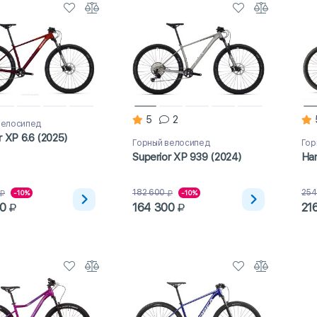
5
2
велосипед
r XP 6.6 (2025)
Горный велосипед
Гор
Superior XP 939 (2024)
Har
182 600
254
-10%
-10%
0
164 300
21