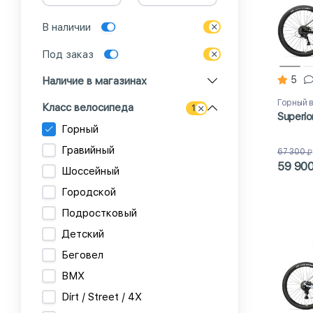
В наличии
Под заказ
5
Наличие в магазинах
Горный 
Класс велосипеда
1
Superio
Горный
Гравийный
67 300
59 90
Шоссейный
Городской
Подростковый
Детский
Беговел
BMX
Dirt / Street / 4X