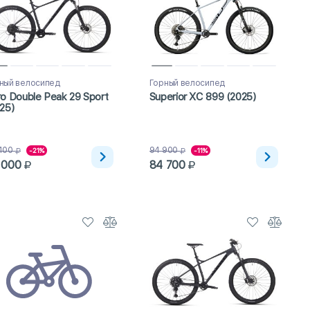
ный велосипед
Горный велосипед
o Double Peak 29 Sport
Superior XC 899 (2025)
25)
400
94 900
-21%
-11%
 000
84 700