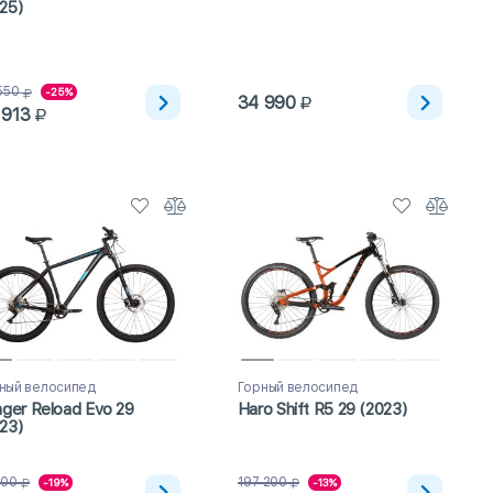
25)
550
-25%
34 990
 913
ный велосипед
Горный велосипед
nger Reload Evo 29
Haro Shift R5 29 (2023)
23)
200
197 200
-19%
-13%