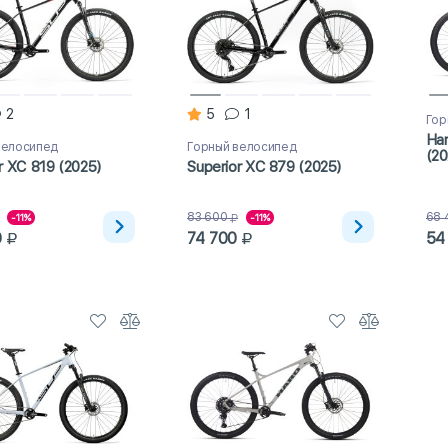
2
5
1
Гор
Har
велосипед
Горный велосипед
(20
r XC 819 (2025)
Superior XC 879 (2025)
83 600
68 
-11%
-11%
0
74 700
54