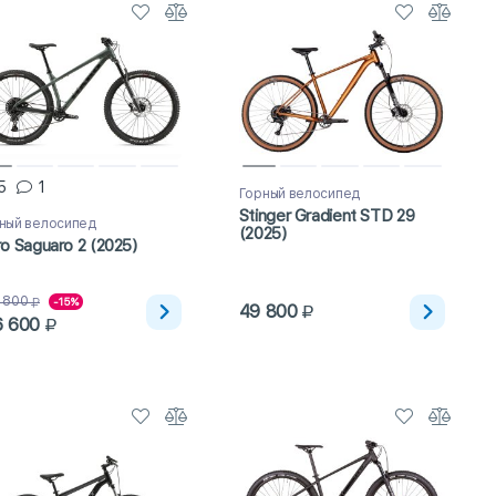
5
1
Горный велосипед
Stinger Gradient STD 29
ный велосипед
(2025)
o Saguaro 2 (2025)
 800
-15%
49 800
6 600