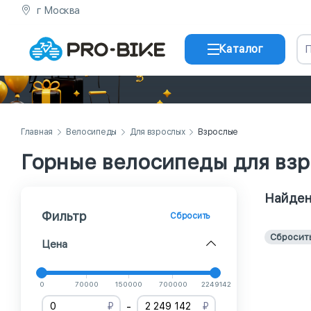
г Москва
Каталог
Главная
Велосипеды
Для взрослых
Взрослые
Горные велосипеды для вз
Найден
Фильтр
Сбросить
Сбросит
Цена
0
70000
150000
700000
2249142
-
₽
₽