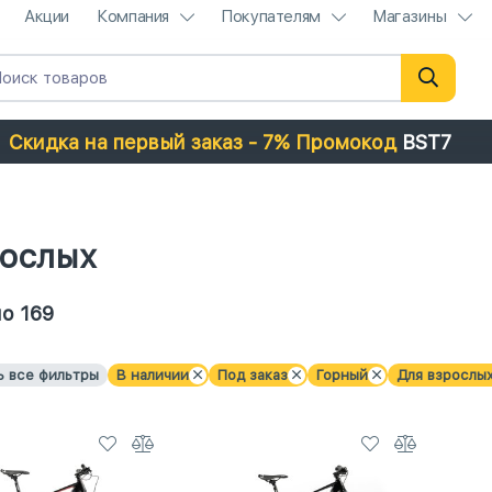
Акции
Компания
Покупателям
Магазины
Скидка на первый заказ - 7% Промокод
BST7
рослых
о 169
ь все фильтры
В наличии
Под заказ
Горный
Для взрослы