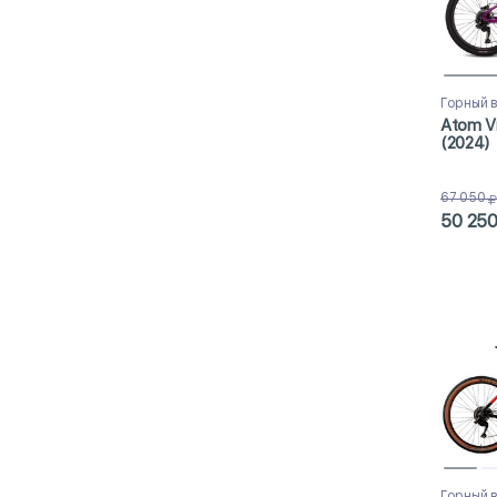
Горный 
Atom V
(2024)
67 050
50 25
Горный 