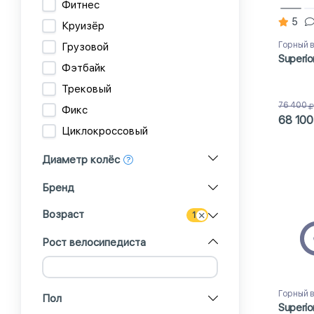
Фитнес
5
Круизёр
Горный 
Грузовой
Superio
Фэтбайк
Трековый
76 400
Фикс
68 100
Циклокроссовый
Диаметр колёс
Бренд
Возраст
1
Рост велосипедиста
Горный 
Пол
Superio