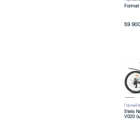
Format 
59 90
Горный 
Stels N
V020 (м