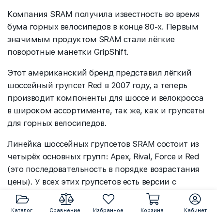
Компания SRAM получила известность во время
бума горных велосипедов в конце 80-х. Первым
значимым продуктом SRAM стали лёгкие
поворотные манетки GripShift.
Этот американский бренд представил лёгкий
шоссейный групсет Red в 2007 году, а теперь
производит компоненты для шоссе и велокросса
в широком ассортименте, так же, как и групсеты
для горных велосипедов.
Линейка шоссейных групсетов SRAM состоит из
четырёх основных групп: Apex, Rival, Force и Red
(это последовательность в порядке возрастания
цены). У всех этих групсетов есть версии с
гидравлическими дисковыми тормозами.
Каталог
Сравнение
Избранное
Корзина
Кабинет
А три топовых групсета – Rival, Force и Red – также