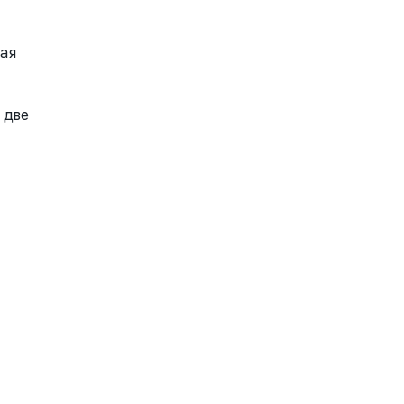
ная
 две