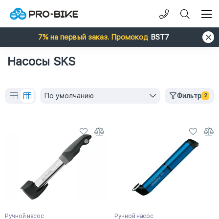
7% на первый заказ. Промокод
BST7
Насосы SKS
По умолчанию
Фильтр
2
Ручной насос
Ручной насос