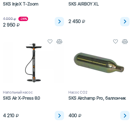
SKS InjeX T-Zoom
SKS AIRBOY XL
4 000
-26%
2 450
2 950
Напольный насос
Насос CO2
SKS Air X-Press 8.0
SKS Airchamp Pro, баллончик
4 210
400