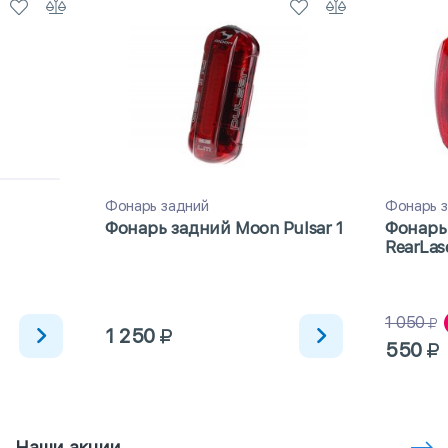
Фонарь задний
Фонарь 
Фонарь задний Moon Pulsar 1
Фонарь
RearLas
1 050
1 250
550
Наши акции