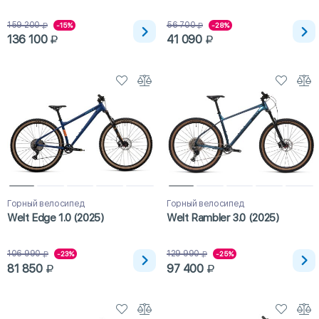
159 200
56 700
-15%
-28%
136 100
41 090
Горный велосипед
Горный велосипед
Welt Edge 1.0 (2025)
Welt Rambler 3.0 (2025)
106 990
129 990
-23%
-25%
81 850
97 400