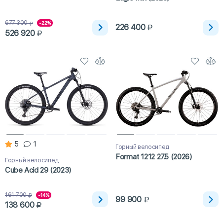
677 300
-22%
226 400
526 920
5
1
Горный велосипед
Format 1212 27.5 (2026)
Горный велосипед
Cube Acid 29 (2023)
161 700
-14%
99 900
138 600