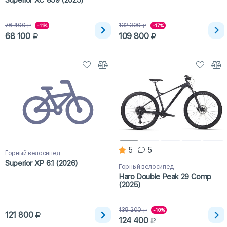
Superior XC 859 (2025)
76 400
132 300
-11%
-17%
68 100
109 800
5
5
Горный велосипед
Superior XP 6.1 (2026)
Горный велосипед
Haro Double Peak 29 Comp
(2025)
138 200
-10%
121 800
124 400