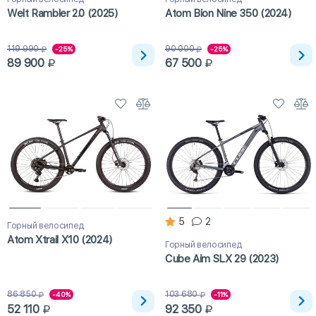
Welt Rambler 2.0 (2025)
Atom Bion Nine 350 (2024)
119 990
90 000
-25%
-25%
89 900
67 500
5
2
Горный велосипед
Atom Xtrail X10 (2024)
Горный велосипед
Cube Aim SLX 29 (2023)
86 850
103 680
-40%
-11%
52 110
92 350