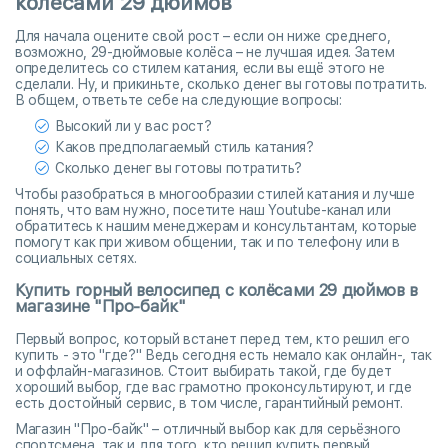
колёсами 29 дюймов
Для начала оцените свой рост – если он ниже среднего,
возможно, 29-дюймовые колёса – не лучшая идея. Затем
определитесь со стилем катания, если вы ещё этого не
сделали. Ну, и прикиньте, сколько денег вы готовы потратить.
В общем, ответьте себе на следующие вопросы:
Высокий ли у вас рост?
Каков предполагаемый стиль катания?
Сколько денег вы готовы потратить?
Чтобы разобраться в многообразии стилей катания и лучше
понять, что вам нужно, посетите наш Youtube-канал или
обратитесь к нашим менеджерам и консультантам, которые
помогут как при живом общении, так и по телефону или в
социальных сетях.
Купить горный велосипед с колёсами 29 дюймов в
магазине "Про-байк"
Первый вопрос, который встанет перед тем, кто решил его
купить - это "где?" Ведь сегодня есть немало как онлайн-, так
и оффлайн-магазинов. Стоит выбирать такой, где будет
хороший выбор, где вас грамотно проконсультируют, и где
есть достойный сервис, в том числе, гарантийный ремонт.
Магазин "Про-байк" – отличный выбор как для серьёзного
спортсмена, так и для того, кто решил купить первый