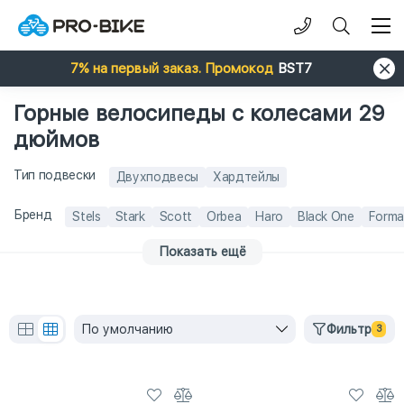
7% на первый заказ. Промокод
BST7
Горные велосипеды с колесами 29
дюймов
Тип подвески
Двухподвесы
Хардтейлы
Бренд
Stels
Stark
Scott
Orbea
Haro
Black One
Forma
Показать ещё
По умолчанию
Фильтр
3