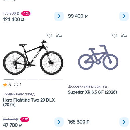
138 200
-10%
99 400
124 400
5
1
Шоссейный велосипед
Superior XR 6.5 GF (2026)
Горный велосипед
Haro Flightline Two 29 DLX
(2025)
60 600
-21%
166 300
47 700