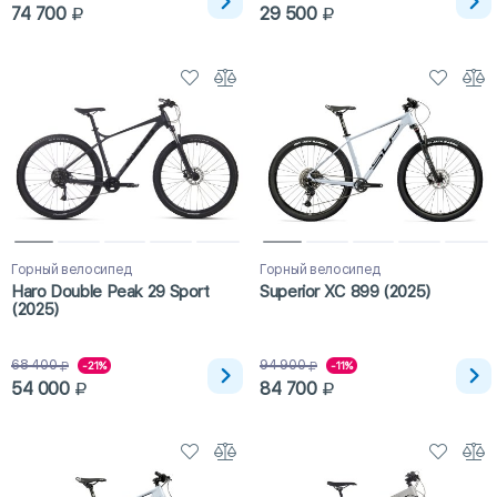
74 700
29 500
Горный велосипед
Горный велосипед
Haro Double Peak 29 Sport
Superior XC 899 (2025)
(2025)
68 400
94 900
-21%
-11%
54 000
84 700