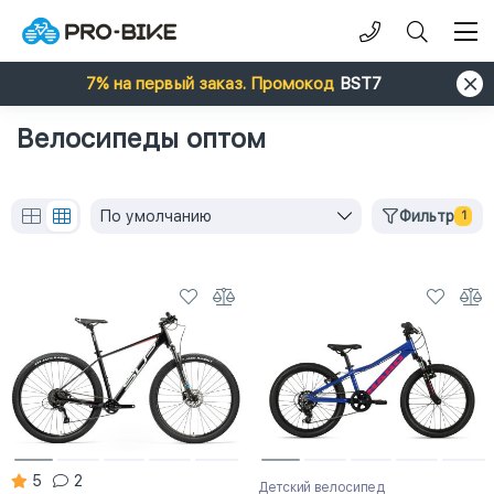
7% на первый заказ. Промокод
BST7
Велосипеды оптом
По умолчанию
Фильтр
1
5
2
Детский велосипед