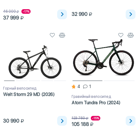
46 000
-17%
32 990
37 999
4
1
Горный велосипед
Welt Storm 29 MD (2026)
Гравийный велосипед
Atom Tundra Pro (2024)
123 750
-15%
30 990
105 188