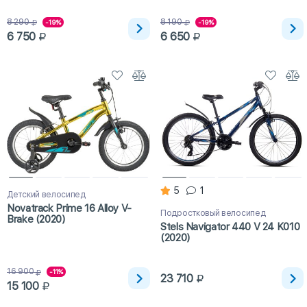
8 290
8 190
-19%
-19%
6 750
6 650
5
1
Детский велосипед
Novatrack Prime 16 Alloy V-
Подростковый велосипед
Brake (2020)
Stels Navigator 440 V 24 K010
(2020)
16 900
-11%
23 710
15 100