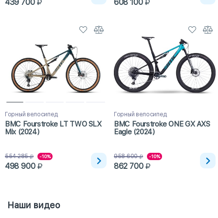
439 700
608 100
Горный велосипед
Горный велосипед
BMC Fourstroke LT TWO SLX
BMC Fourstroke ONE GX AXS
Mix (2024)
Eagle (2024)
554 285
958 600
-10%
-10%
498 900
862 700
Наши видео