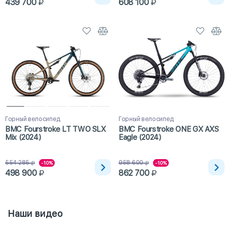
439 700
608 100
Горный велосипед
Горный велосипед
BMC Fourstroke LT TWO SLX
BMC Fourstroke ONE GX AXS
Mix (2024)
Eagle (2024)
554 285
958 600
-10%
-10%
498 900
862 700
Наши видео