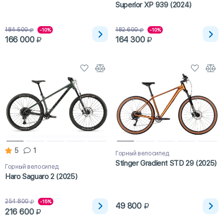
Superior XP 939 (2024)
184 500
182 600
-10%
-10%
166 000
164 300
5
1
Горный велосипед
Stinger Gradient STD 29 (2025)
Горный велосипед
Haro Saguaro 2 (2025)
254 800
-15%
49 800
216 600