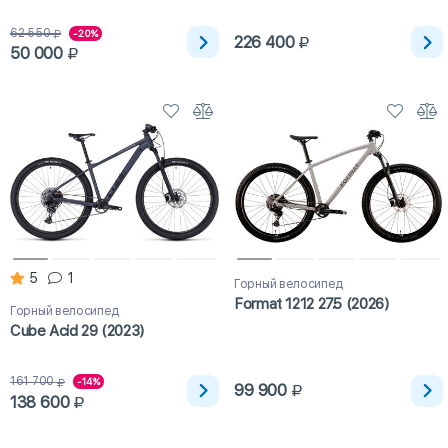
62 550
-20%
226 400
50 000
5
1
Горный велосипед
Format 1212 27.5 (2026)
Горный велосипед
Cube Acid 29 (2023)
161 700
-14%
99 900
138 600