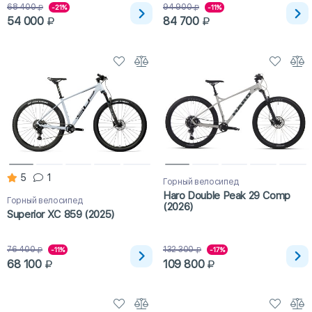
68 400
94 900
-21%
-11%
54 000
84 700
5
1
Горный велосипед
Haro Double Peak 29 Comp
Горный велосипед
(2026)
Superior XC 859 (2025)
76 400
132 300
-11%
-17%
68 100
109 800