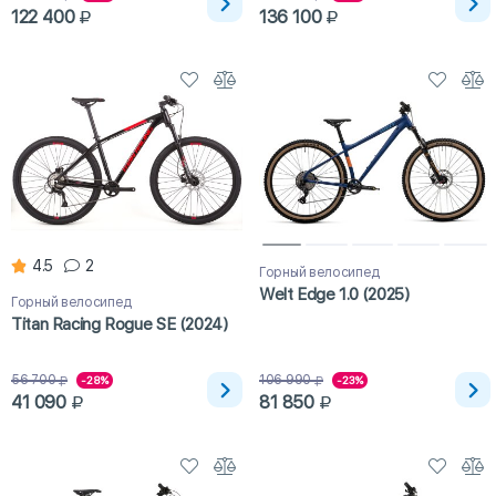
122 400
136 100
4.5
2
Горный велосипед
Welt Edge 1.0 (2025)
Горный велосипед
Titan Racing Rogue SE (2024)
56 700
106 990
-28%
-23%
41 090
81 850