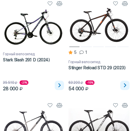
5
1
Горный велосипед
Stark Slash 29.1 D (2024)
Горный велосипед
Stinger Reload STD 29 (2023)
35 510
63 200
-21%
-15%
28 000
54 000