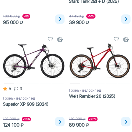
Stark Tank 29.1 + D (2025)
100 000
47 490
-5%
-16%
95 000
39 900
5
3
Горный велосипед
Welt Rambler 2.0 (2025)
Горный велосипед
Superior XP 909 (2024)
137 900
119 990
-10%
-25%
124 100
89 900