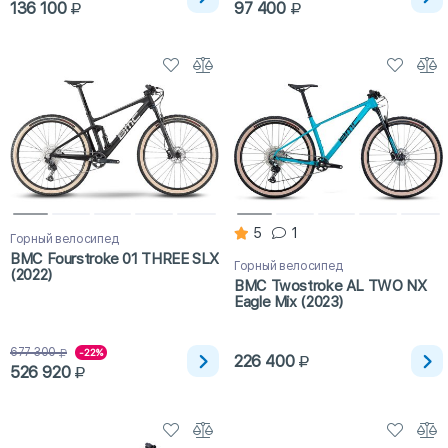
136 100
97 400
5
1
Горный велосипед
BMC Fourstroke 01 THREE SLX
Горный велосипед
(2022)
BMC Twostroke AL TWO NX
Eagle Mix (2023)
677 300
-22%
226 400
526 920